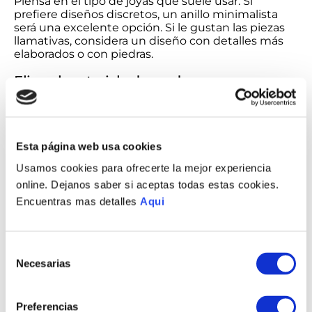
Piensa en el tipo de joyas que suele usar. Si
prefiere diseños discretos, un anillo minimalista
será una excelente opción. Si le gustan las piezas
llamativas, considera un diseño con detalles más
elaborados o con piedras.
Elige el material adecuado
La plata es una elección perfecta para los
anillos de
compromiso
debido a su durabilidad y elegancia.
Además, combina fácilmente con otros accesorios,
Esta página web usa cookies
lo que la convierte en una opción versátil.
Usamos cookies para ofrecerte la mejor experiencia
Tamaño y comodidad
online. Dejanos saber si aceptas todas estas cookies.
Encuentras mas detalles
Aqui
Asegúrate de elegir el tamaño correcto para que el
anillo sea cómodo de llevar. Si no conoces la talla
exacta, puedes llevar un anillo que ya use como
referencia.
Selección
Necesarias
de
¿Dónde va el anillo de
consentimiento
compromiso durante la boda?
Preferencias