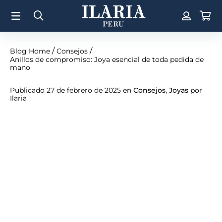
TÉRMINOS MÁS BUSCADOS
1
.
Aretes
2
.
Pulsera
/
/
Blog Home
Consejos
Anillos de compromiso: Joya esencial de toda pedida de
3
.
Collar
mano
4
.
Anillos
Publicado 27 de febrero de 2025 en
Consejos
,
Joyas
por
Ilaria
5
.
Perla
6
.
Pulsera Mujer
7
.
Anillo
8
.
Corazon
9
.
Cruz
10
.
Pulsera Hombre