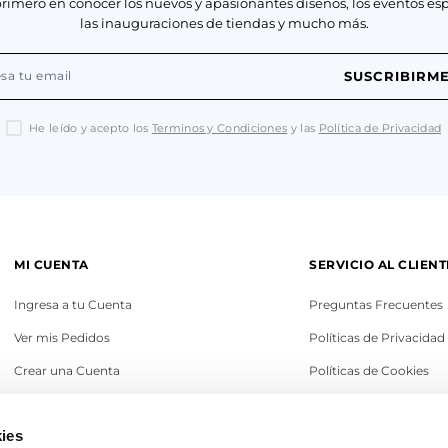
primero en conocer los nuevos y apasionantes diseños, los eventos esp
las inauguraciones de tiendas y mucho más.
SUSCRIBIRM
He leído y acepto los
Terminos y Condiciones
y las
Política de Privacidad
MI CUENTA
SERVICIO AL CLIENT
Ingresa a tu Cuenta
Preguntas Frecuentes
Ver mis Pedidos
Políticas de Privacidad
Crear una Cuenta
Políticas de Cookies
Recupera tu Contraseña
Términos y Condicione
ies
Política de Cambios