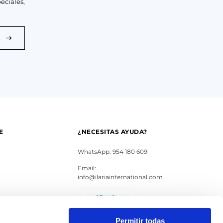
eciales,
E
E
¿NECESITAS AYUDA?
WhatsApp: 954 180 609
Email:
info@ilariainternational.com
s
Permitir todas