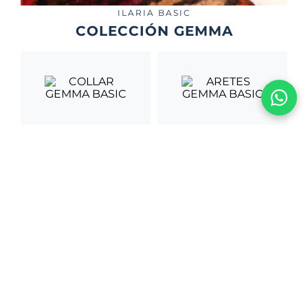
ILARIA BASIC
COLECCIÓN GEMMA
COLLAR GEMMA
ARETES GEMMA
BASIC
BASIC
S/
725
.
00
S/
685
.
00
PULSERA GEMMA
ANILLO GEMMA
BASIC
BASIC
S/
550
.
00
S/
535
.
00