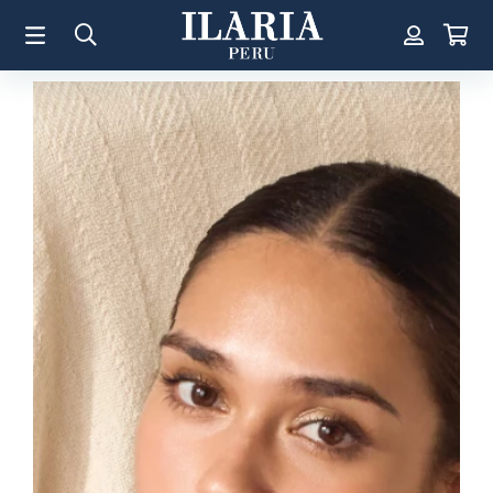
TÉRMINOS MÁS BUSCADOS
1
.
Aretes
2
.
Pulsera
3
.
Collar
4
.
Anillos
5
.
Pulsera Mujer
6
.
Cruz
7
.
Perla
8
.
Corazon
9
.
Pulsera Hombre
10
.
Anillo