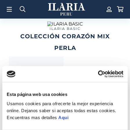
TÉRMINOS MÁS BUSCADOS
1
.
Aretes
2
.
Pulsera
ILARIA BASIC
COLECCIÓN CORAZÓN MIX
3
.
Collar
PERLA
4
.
Anillos
5
.
Pulsera Mujer
6
.
Cruz
7
.
Perla
8
.
Corazon
Esta página web usa cookies
9
.
Pulsera Hombre
PULSERA CORAZON
Usamos cookies para ofrecerte la mejor experiencia
MIX PERLA
10
.
Anillo
online. Dejanos saber si aceptas todas estas cookies.
S/
650
.
00
Encuentras mas detalles
Aqui
COMPRAR TODO