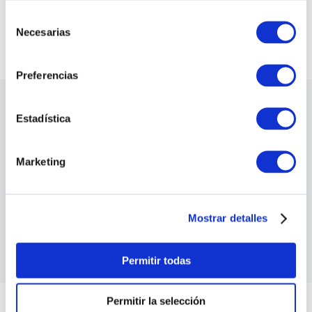
Selección
VER TODAS LAS COLECCIONES
Necesarias
de
consentimiento
Preferencias
LO ÚLTIMO DE ILARIA
Estadística
Sea el primero en conocer los nuevos y
apasionantes diseños, los eventos especiales,
Marketing
las inauguraciones de tiendas y mucho más.
SUSCRIBIRME
Mostrar detalles
He leído y acepto los
Terminos y Condiciones
y las
Política de Privacidad
Permitir todas
Permitir la selección
ILARIA