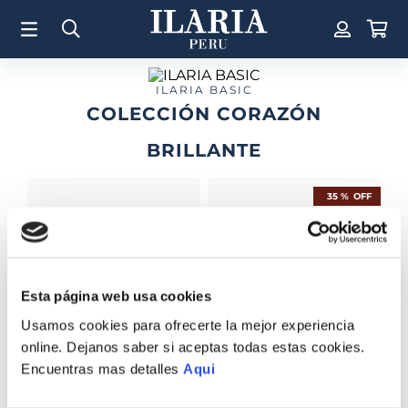
TÉRMINOS MÁS BUSCADOS
1
.
Aretes
2
.
Pulsera
ILARIA BASIC
COLECCIÓN CORAZÓN
3
.
Collar
BRILLANTE
4
.
Anillos
5
.
Perla
35 %
OFF
6
.
Pulsera Mujer
7
.
Anillo
8
.
Corazon
Esta página web usa cookies
PULSERA AMOR 6
9
.
Pulsera Hombre
DIJES
ANILLO ENCANTO
Usamos cookies para ofrecerte la mejor experiencia
BASIC
S/
1200
.
00
10
.
Cruz
online. Dejanos saber si aceptas todas estas cookies.
S/
695
.
00
S/
451
.
75
Encuentras mas detalles
Aqui
COMPRAR TODO