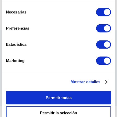
Selección
VER TODAS LAS COLECCIONES
Necesarias
de
consentimiento
Preferencias
LO ÚLTIMO DE ILARIA
Estadística
Sea el primero en conocer los nuevos y
apasionantes diseños, los eventos especiales,
Marketing
las inauguraciones de tiendas y mucho más.
SUSCRIBIRME
Mostrar detalles
He leído y acepto los
Terminos y Condiciones
y las
Política de Privacidad
Permitir todas
Permitir la selección
ILARIA