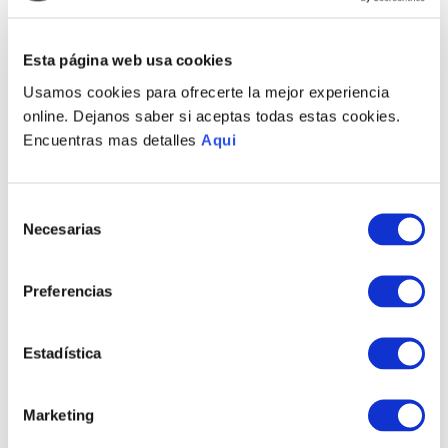
Esta página web usa cookies
PULSERA CAROLINA
ANILLO CLAUDIA
BASIC
BASIC
Usamos cookies para ofrecerte la mejor experiencia
S/
690
.
00
S/
295
.
00
online. Dejanos saber si aceptas todas estas cookies.
Encuentras mas detalles
Aqui
Selección
Necesarias
de
consentimiento
PULSERA CARMEN
ANILLO CARMEN
Preferencias
BASIC
BASIC
S/
550
.
00
S/
335
.
00
Estadística
COMPRAR TODO
Marketing
VER TODAS LAS COLECCIONES