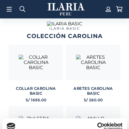
TÉRMINOS MÁS BUSCADOS
1
.
Aretes
2
.
Pulsera
ILARIA BASIC
COLECCIÓN CAROLINA
3
.
Collar
4
.
Anillos
5
.
Perla
6
.
Pulsera Mujer
7
.
Anillo
8
.
Corazon
COLLAR CAROLINA
ARETES CAROLINA
BASIC
BASIC
9
.
Pulsera Hombre
S/
1695
.
00
S/
260
.
00
10
.
Cruz