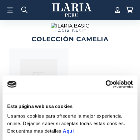
TÉRMINOS MÁS BUSCADOS
1
.
Aretes
2
.
Pulsera
ILARIA BASIC
COLECCIÓN CAMELIA
3
.
Collar
4
.
Anillos
5
.
Pulsera Mujer
6
.
Perla
7
.
Cruz
8
.
Anillo
Esta página web usa cookies
9
.
Corazon
Usamos cookies para ofrecerte la mejor experiencia
10
.
Pulsera Hombre
ANILLO CAMELIA
BASIC
online. Dejanos saber si aceptas todas estas cookies.
S/
276
.
00
Encuentras mas detalles
Aqui