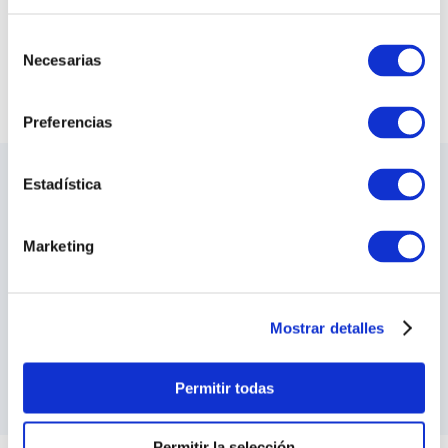
COMPRAR TODO
Selección
Necesarias
VER TODAS LAS COLECCIONES
de
consentimiento
Preferencias
Estadística
LO ÚLTIMO DE ILARIA
Sea el primero en conocer los nuevos y
apasionantes diseños, los eventos especiales,
Marketing
las inauguraciones de tiendas y mucho más.
SUSCRIBIRME
Mostrar detalles
He leído y acepto los
Terminos y Condiciones
y las
Política de Privacidad
Permitir todas
Permitir la selección