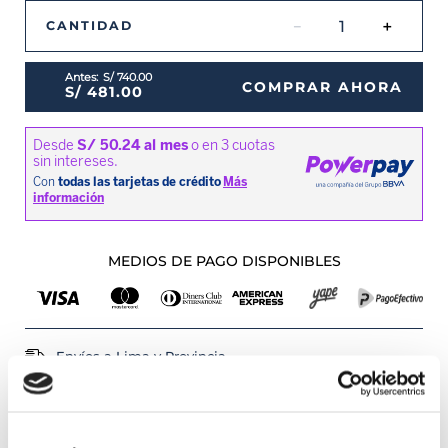
－
＋
CANTIDAD
S/
740
.
00
COMPRAR AHORA
S/
481
.
00
MEDIOS DE PAGO DISPONIBLES
Envíos a Lima y Provincia
Recojo en tienda gratis
PRODUCTOS RELACIONADOS