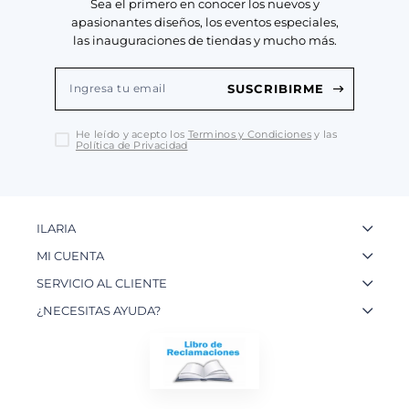
Sea el primero en conocer los nuevos y
apasionantes diseños, los eventos especiales,
las inauguraciones de tiendas y mucho más.
SUSCRIBIRME
He leído y acepto los
Terminos y Condiciones
y las
Política de Privacidad
ILARIA
La Marca
MI CUENTA
Nuestas Tiendas
Ingresa a tu Cuenta
SERVICIO AL CLIENTE
Nuestos Artesanos
Ver mis Pedidos
Preguntas Frecuentes
¿NECESITAS AYUDA?
Contacto
Crear una Cuenta
Políticas de Privacidad
WhatsApp: 954 180 609
Trabaja con nosotros
Recupera tu Contraseña
Políticas de Cookies
Email:
info@ilariainternational.com
Términos y Condiciones
Blog