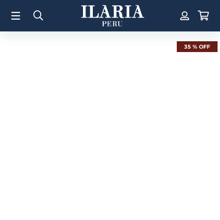
TÉRMINOS MÁS BUSCADOS
1
.
Aretes
2
.
Pulsera
35 %
OFF
3
.
Collar
4
.
Anillos
5
.
Perla
6
.
Pulsera Mujer
7
.
Anillo
8
.
Corazon
9
.
Pulsera Hombre
10
.
Cruz