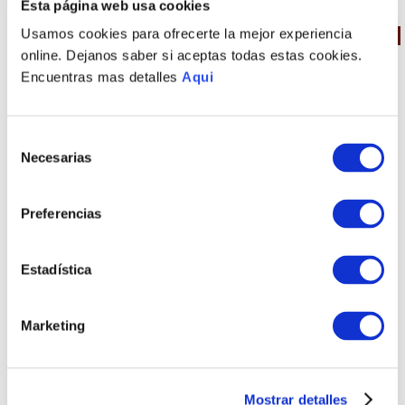
Esta página web usa cookies
Usamos cookies para ofrecerte la mejor experiencia
35 %
OFF
35 %
OFF
online. Dejanos saber si aceptas todas estas cookies.
Encuentras mas detalles
Aqui
Selección
Necesarias
de
consentimiento
Preferencias
PULSERA YANA
COLLAR YANA
S/
1570
.
00
S/
2610
.
00
S/
1020
.
50
S/
1696
.
50
Estadística
TAMBIÉN PODRÍA
INTERESARTE
Marketing
Mostrar detalles