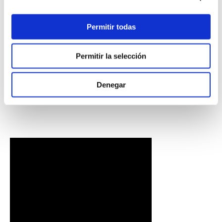
Permitir todas
Permitir la selección
PULSERA
PULSERA GEORGE
Denegar
CORAZONCITO BASIC
HOMBRE
S/
220
.
00
S/
230
.
00