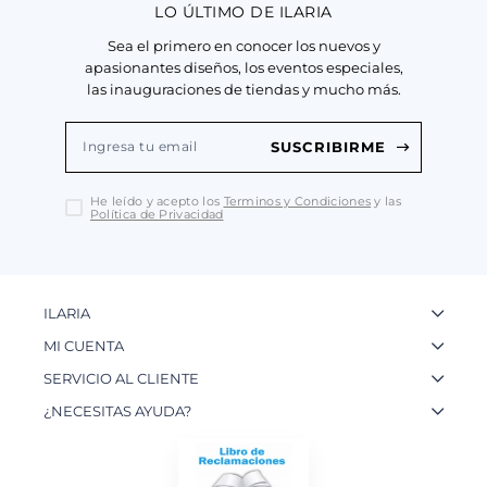
LO ÚLTIMO DE ILARIA
Sea el primero en conocer los nuevos y
apasionantes diseños, los eventos especiales,
las inauguraciones de tiendas y mucho más.
SUSCRIBIRME
He leído y acepto los
Terminos y Condiciones
y las
Política de Privacidad
ILARIA
La Marca
MI CUENTA
Nuestas Tiendas
Ingresa a tu Cuenta
SERVICIO AL CLIENTE
Nuestos Artesanos
Ver mis Pedidos
Preguntas Frecuentes
¿NECESITAS AYUDA?
Contacto
Crear una Cuenta
Políticas de Privacidad
WhatsApp: 954 180 609
Trabaja con nosotros
Recupera tu Contraseña
Políticas de Cookies
Email:
info@ilariainternational.com