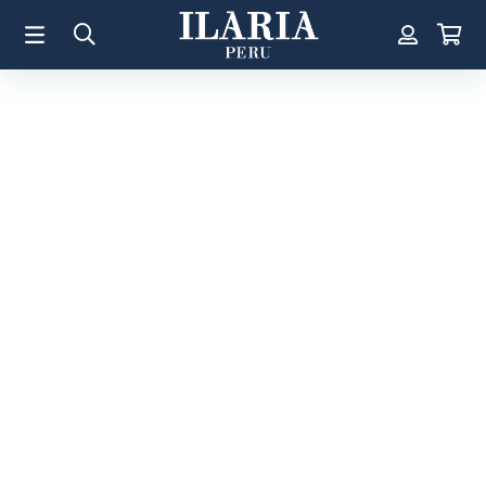
TÉRMINOS MÁS BUSCADOS
1
.
Aretes
2
.
Pulsera
3
.
Collar
4
.
Anillos
5
.
Perla
6
.
Pulsera Mujer
7
.
Anillo
8
.
Corazon
9
.
Pulsera Hombre
10
.
Cruz