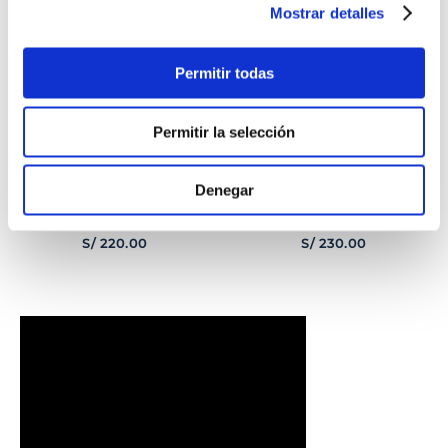
Mostrar detalles
Permitir todas
Permitir la selección
Denegar
PULSERA
PULSERA GEORGE
CORAZONCITO BASIC
HOMBRE
S/
220
.
00
S/
230
.
00