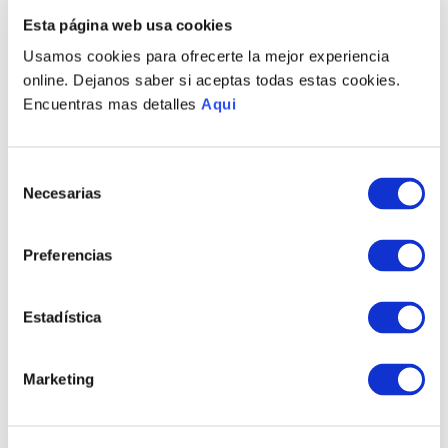
PRODUCTOS RELACIONADOS
Esta página web usa cookies
Usamos cookies para ofrecerte la mejor experiencia
online. Dejanos saber si aceptas todas estas cookies.
Encuentras mas detalles
Aqui
Selección
Necesarias
de
consentimiento
Preferencias
PULSERA ROSALÍA
ANILLO ROSALÍA
BASIC
BASIC
S/
325
.
00
S/
290
.
00
Estadística
TAMBIÉN PODRÍA
Marketing
INTERESARTE