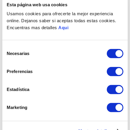
Esta página web usa cookies
Usamos cookies para ofrecerte la mejor experiencia
online. Dejanos saber si aceptas todas estas cookies.
Encuentras mas detalles
Aqui
Selección
Necesarias
de
consentimiento
Preferencias
PULSERA ESTRELLITA
ARETES CORAZÓN
BASIC
MALAKITA BASIC
S/
220
.
00
S/
285
.
00
Estadística
TAMBIÉN PODRÍA
Marketing
INTERESARTE