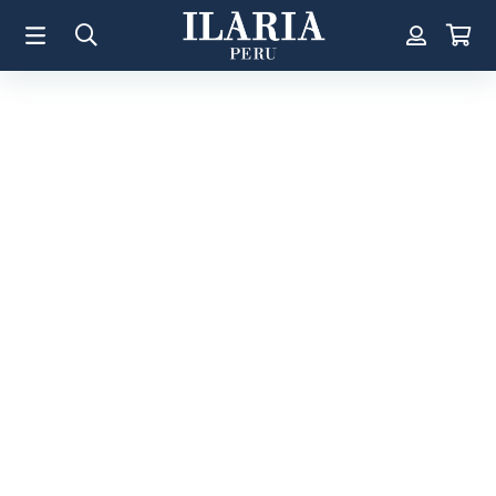
TÉRMINOS MÁS BUSCADOS
1
.
Aretes
2
.
Pulsera
3
.
Collar
4
.
Anillos
5
.
Pulsera Mujer
6
.
Perla
7
.
Cruz
8
.
Anillo
9
.
Corazon
10
.
Pulsera Hombre