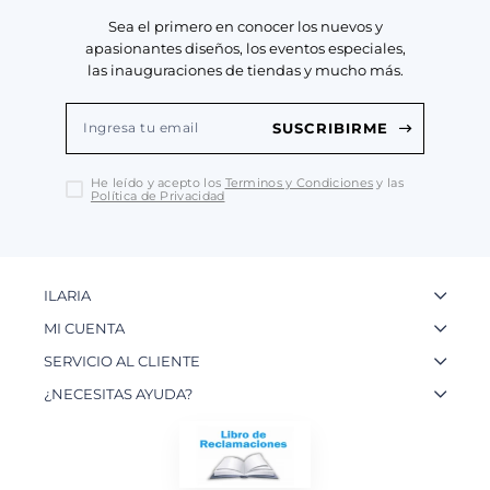
Sea el primero en conocer los nuevos y
apasionantes diseños, los eventos especiales,
las inauguraciones de tiendas y mucho más.
SUSCRIBIRME
He leído y acepto los
Terminos y Condiciones
y las
Política de Privacidad
ILARIA
La Marca
MI CUENTA
Nuestas Tiendas
Ingresa a tu Cuenta
SERVICIO AL CLIENTE
Nuestos Artesanos
Ver mis Pedidos
Preguntas Frecuentes
¿NECESITAS AYUDA?
Contacto
Crear una Cuenta
Políticas de Privacidad
WhatsApp: 954 180 609
Trabaja con nosotros
Recupera tu Contraseña
Políticas de Cookies
Email:
info@ilariainternational.com
Términos y Condiciones