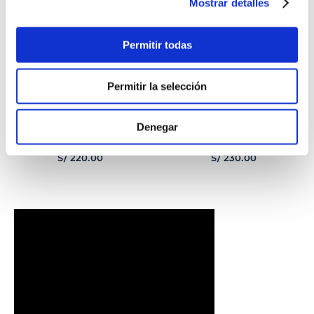
Mostrar detalles
Permitir todas
Permitir la selección
Denegar
PULSERA
PULSERA GEORGE
CORAZONCITO BASIC
HOMBRE
S/
220
.
00
S/
230
.
00