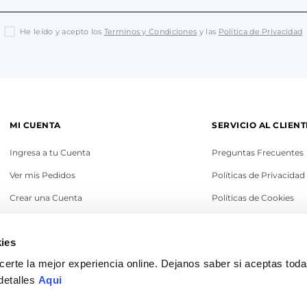
He leído y acepto los
Terminos y Condiciones
y las
Política de Privacidad
MI CUENTA
SERVICIO AL CLIENT
Ingresa a tu Cuenta
Preguntas Frecuentes
Ver mis Pedidos
Políticas de Privacidad
Crear una Cuenta
Políticas de Cookies
Recupera tu Contraseña
Términos y Condicione
ies
Política de Cambios
erte la mejor experiencia online. Dejanos saber si aceptas tod
Legales
detalles
Aqui