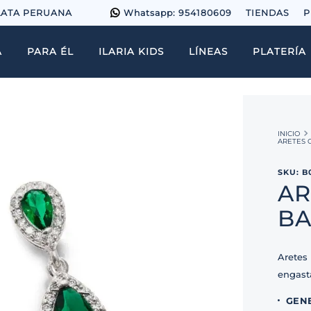
LATA PERUANA
Whatsapp: 954180609
TIENDAS
P
A
PARA ÉL
ILARIA KIDS
LÍNEAS
PLATERÍA
ARETES 
SKU
:
B
AR
BA
Aretes
engasta
GEN