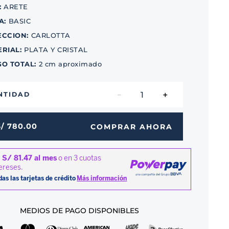
:
ARETE
A
:
BASIC
ECCION
:
CARLOTTA
ERIAL
:
PLATA Y CRISTAL
GO TOTAL
:
2 cm aproximado
－
＋
NTIDAD
S/
780
.
00
COMPRAR AHORA
MEDIOS DE PAGO DISPONIBLES