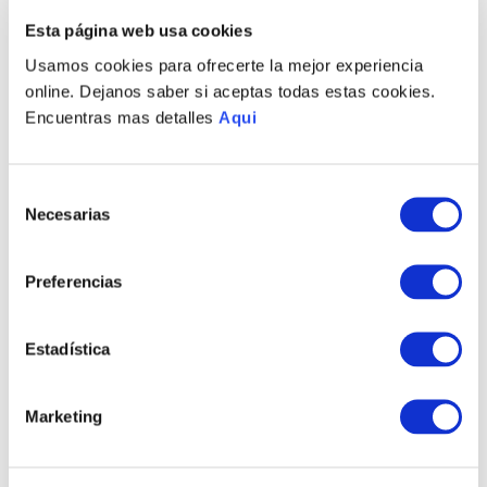
PRODUCTOS RELACIONADOS
Esta página web usa cookies
Usamos cookies para ofrecerte la mejor experiencia
online. Dejanos saber si aceptas todas estas cookies.
Encuentras mas detalles
Aqui
Selección
Necesarias
de
consentimiento
Preferencias
ANILLO ROCÍO
PULSERA ROCÍO
CLASSIC
CLASSIC
S/
395
.
00
S/
415
.
00
Estadística
TAMBIÉN PODRÍA
Marketing
INTERESARTE