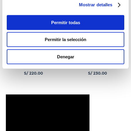
Mostrar detalles
Permitir todas
Permitir la selección
Denegar
PULSERA
PULSERA GEORGE
CORAZONCITO BASIC
HOMBRE
S/
220
.
00
S/
230
.
00