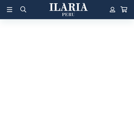
TÉRMINOS MÁS BUSCADOS
1
.
Aretes
2
.
Pulsera
3
.
Collar
4
.
Anillos
5
.
Perla
6
.
Pulsera Mujer
7
.
Anillo
8
.
Corazon
9
.
Pulsera Hombre
10
.
Cruz