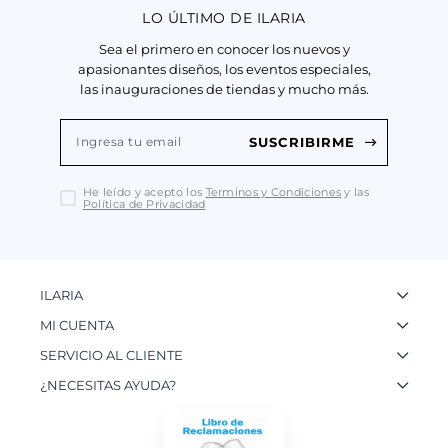
LO ÚLTIMO DE ILARIA
Sea el primero en conocer los nuevos y
apasionantes diseños, los eventos especiales,
las inauguraciones de tiendas y mucho más.
SUSCRIBIRME
He leído y acepto los
Terminos y Condiciones
y las
Política de Privacidad
ILARIA
La Marca
MI CUENTA
Nuestas Tiendas
Ingresa a tu Cuenta
SERVICIO AL CLIENTE
Nuestos Artesanos
Ver mis Pedidos
Preguntas Frecuentes
¿NECESITAS AYUDA?
Contacto
Crear una Cuenta
Políticas de Privacidad
WhatsApp: 954 180 609
Trabaja con nosotros
Recupera tu Contraseña
Políticas de Cookies