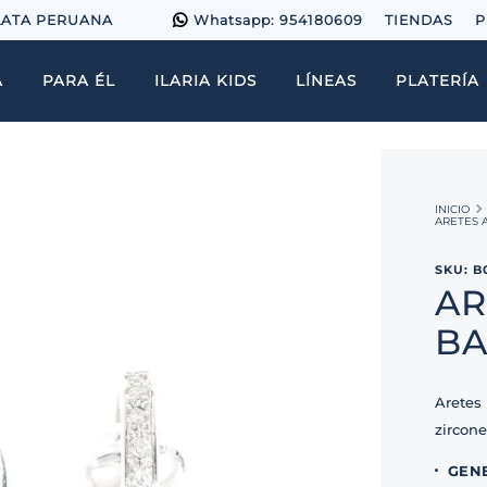
LATA PERUANA
Whatsapp: 954180609
TIENDAS
P
A
PARA ÉL
ILARIA KIDS
LÍNEAS
PLATERÍA
ARETES 
SKU
:
B
AR
BA
Aretes
zircone
GEN