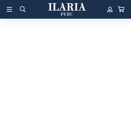
TÉRMINOS MÁS BUSCADOS
1
.
Aretes
2
.
Pulsera
3
.
Collar
4
.
Anillos
5
.
Perla
6
.
Pulsera Mujer
7
.
Anillo
8
.
Corazon
9
.
Pulsera Hombre
10
.
Cruz