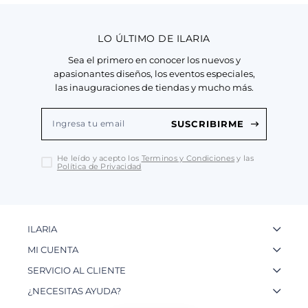
LO ÚLTIMO DE ILARIA
Sea el primero en conocer los nuevos y
apasionantes diseños, los eventos especiales,
las inauguraciones de tiendas y mucho más.
SUSCRIBIRME
He leído y acepto los
Terminos y Condiciones
y las
Política de Privacidad
ILARIA
La Marca
MI CUENTA
Nuestas Tiendas
Ingresa a tu Cuenta
SERVICIO AL CLIENTE
Nuestos Artesanos
Ver mis Pedidos
Preguntas Frecuentes
¿NECESITAS AYUDA?
Contacto
Crear una Cuenta