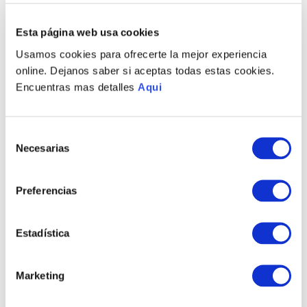
Esta página web usa cookies
PRODUCTOS RELACIONADOS
Usamos cookies para ofrecerte la mejor experiencia
online. Dejanos saber si aceptas todas estas cookies.
Encuentras mas detalles
Aqui
Selección
Necesarias
de
consentimiento
Preferencias
PULSERA TRAVESÍA
PULSERA MAREA
HOMBRE
HOMBRE
Estadística
S/
640
.
00
S/
640
.
00
Marketing
TAMBIÉN PODRÍA
INTERESARTE