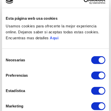
Envíos a Lima y Provincia
Recojo en tienda gratis
Esta página web usa cookies
Usamos cookies para ofrecerte la mejor experiencia
PRODUCTOS RELACIONADOS
online. Dejanos saber si aceptas todas estas cookies.
Encuentras mas detalles
Aqui
Selección
Necesarias
de
consentimiento
Preferencias
Estadística
PULSERA ALEXIS
PULSERA LIONEL
HOMBRE
HOMBRE
S/
855
.
00
S/
730
.
00
Marketing