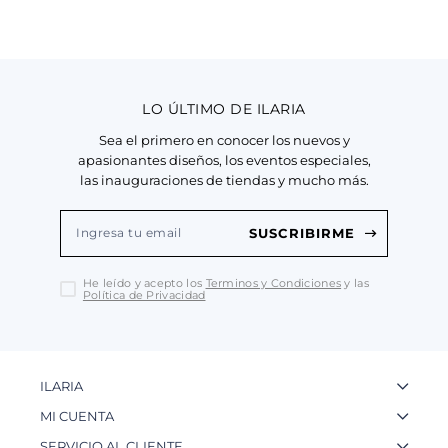
LO ÚLTIMO DE ILARIA
Sea el primero en conocer los nuevos y
apasionantes diseños, los eventos especiales,
las inauguraciones de tiendas y mucho más.
SUSCRIBIRME
He leído y acepto los
Terminos y Condiciones
y las
Política de Privacidad
ILARIA
La Marca
MI CUENTA
Nuestas Tiendas
Ingresa a tu Cuenta
SERVICIO AL CLIENTE