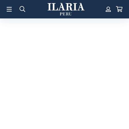
TÉRMINOS MÁS BUSCADOS
1
.
Aretes
2
.
Pulsera
3
.
Collar
4
.
Anillos
5
.
Perla
6
.
Pulsera Mujer
7
.
Anillo
8
.
Corazon
9
.
Pulsera Hombre
10
.
Cruz