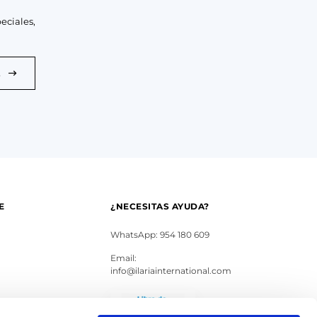
eciales,
E
E
¿NECESITAS AYUDA?
WhatsApp: 954 180 609
Email:
info@ilariainternational.com
s