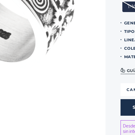
T-1
GEN
TIPO
LINE
COL
MAT
GUÍ
CA