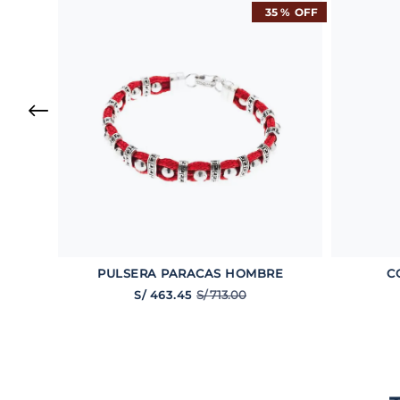
35 %
OFF
BRE
PULSERA PARACAS HOMBRE
C
S/
713
.
00
S/
463
.
45