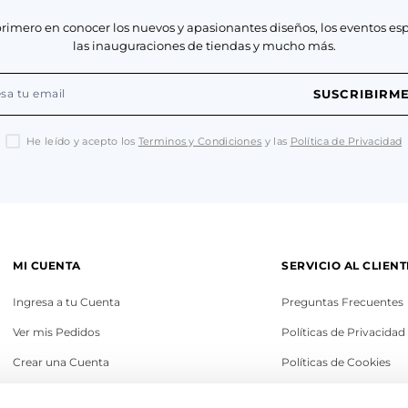
primero en conocer los nuevos y apasionantes diseños, los eventos esp
las inauguraciones de tiendas y mucho más.
SUSCRIBIRM
He leído y acepto los
Terminos y Condiciones
y las
Política de Privacidad
MI CUENTA
SERVICIO AL CLIENT
Ingresa a tu Cuenta
Preguntas Frecuentes
Ver mis Pedidos
Políticas de Privacidad
Crear una Cuenta
Políticas de Cookies
Recupera tu Contraseña
Términos y Condicione