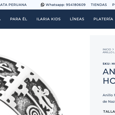
LATA PERUANA
Whatsapp: 954180609
TIENDAS
P
A
PARA ÉL
ILARIA KIDS
LÍNEAS
PLATERÍA
ANILLO 
SKU
:
H
AN
HO
Anillo
de Naz
TALL