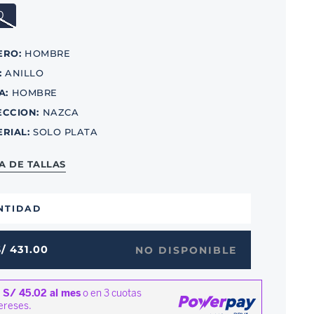
0
ERO
:
HOMBRE
:
ANILLO
A
:
HOMBRE
ECCION
:
NAZCA
ERIAL
:
SOLO PLATA
A DE TALLAS
NTIDAD
S/
431
.
00
NO DISPONIBLE