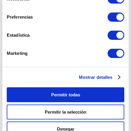
de
consentimiento
PRODUCTOS RELACIONADOS
Preferencias
Estadística
Marketing
Mostrar detalles
PULSERA
PULSERA HORIZONTE
Permitir todas
BARLOVENTO
HOMBRE
HOMBRE
S/
960
.
00
S/
670
.
00
Permitir la selección
TAMBIÉN PODRÍA
Denegar