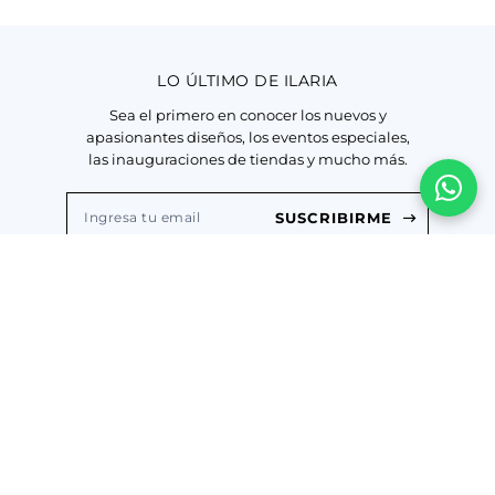
LO ÚLTIMO DE ILARIA
Sea el primero en conocer los nuevos y
apasionantes diseños, los eventos especiales,
las inauguraciones de tiendas y mucho más.
SUSCRIBIRME
He leído y acepto los
Terminos y Condiciones
y las
Política de Privacidad
ILARIA
La Marca
MI CUENTA
Nuestas Tiendas
Ingresa a tu Cuenta
SERVICIO AL CLIENTE
Nuestos Artesanos
Ver mis Pedidos
Preguntas Frecuentes
¿NECESITAS AYUDA?