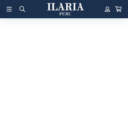
TÉRMINOS MÁS BUSCADOS
1
.
Aretes
2
.
Pulsera
3
.
Collar
4
.
Anillos
5
.
Perla
6
.
Pulsera Mujer
7
.
Anillo
8
.
Corazon
9
.
Pulsera Hombre
10
.
Cruz