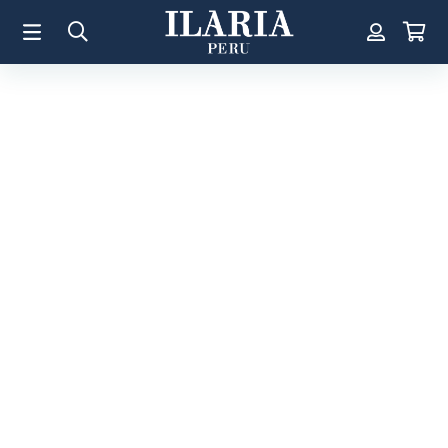
TÉRMINOS MÁS BUSCADOS
1
.
Aretes
2
.
Pulsera
3
.
Collar
4
.
Anillos
5
.
Perla
6
.
Pulsera Mujer
7
.
Anillo
8
.
Corazon
9
.
Pulsera Hombre
10
.
Cruz