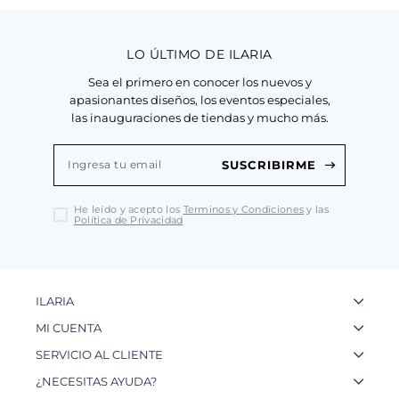
LO ÚLTIMO DE ILARIA
Sea el primero en conocer los nuevos y
apasionantes diseños, los eventos especiales,
las inauguraciones de tiendas y mucho más.
SUSCRIBIRME
He leído y acepto los
Terminos y Condiciones
y las
Política de Privacidad
ILARIA
La Marca
MI CUENTA
Nuestas Tiendas
Ingresa a tu Cuenta
SERVICIO AL CLIENTE
Nuestos Artesanos
Ver mis Pedidos
Preguntas Frecuentes
¿NECESITAS AYUDA?