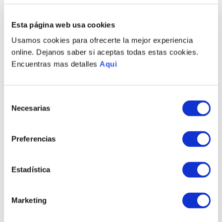
PRODUCTOS RELACIONADOS
Esta página web usa cookies
Usamos cookies para ofrecerte la mejor experiencia
online. Dejanos saber si aceptas todas estas cookies.
Encuentras mas detalles
Aqui
Selección
Necesarias
de
consentimiento
Preferencias
ANILLO DE
ANILLO DE
COMPROMISO CARIÑO
COMPROMISO ENLACE
ACQUA
Estadística
S/
875
.
00
S/
630
.
00
Marketing
TAMBIÉN PODRÍA
INTERESARTE