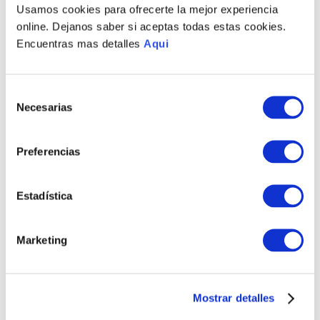
Usamos cookies para ofrecerte la mejor experiencia
MEDIOS DE PAGO DISPONIBLES
online. Dejanos saber si aceptas todas estas cookies.
Encuentras mas detalles
Aqui
Envíos a Lima y Provincia
Selección
Necesarias
Recojo en tienda gratis
de
consentimiento
PRODUCTOS RELACIONADOS
Preferencias
Estadística
Marketing
Mostrar detalles