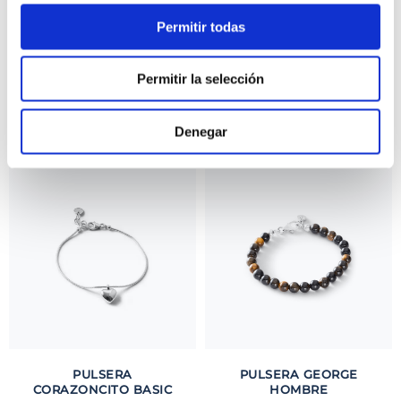
ANILLO DE
ANILLO DE
Permitir todas
COMPROMISO DESEO
COMPROMISO
ACQUA
FOREVER ACQUA
S/
635
.
00
S/
345
.
00
Permitir la selección
TAMBIÉN PODRÍA
Denegar
INTERESARTE
PULSERA
PULSERA GEORGE
CORAZONCITO BASIC
HOMBRE