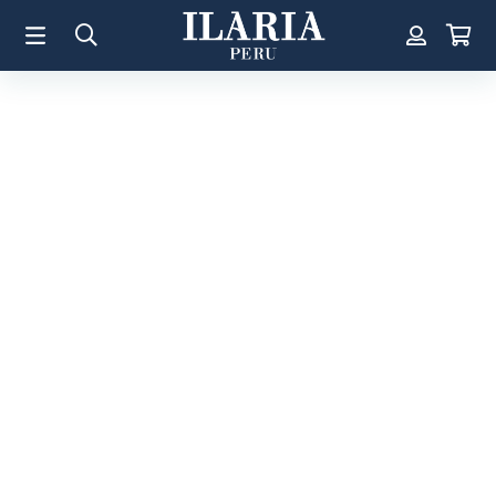
TÉRMINOS MÁS BUSCADOS
1
.
Aretes
2
.
Pulsera
3
.
Collar
4
.
Anillos
5
.
Perla
6
.
Pulsera Mujer
7
.
Anillo
8
.
Corazon
9
.
Cruz
10
.
Pulsera Hombre