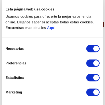
Esta página web usa cookies
PRODUCTOS RELACIONADOS
Usamos cookies para ofrecerte la mejor experiencia
online. Dejanos saber si aceptas todas estas cookies.
35 %
OFF
35 %
OFF
Encuentras mas detalles
Aqui
Selección
Necesarias
de
consentimiento
Preferencias
PULSERA YANA
COLLAR YANA
Estadística
S/
1570
.
00
S/
2610
.
00
S/
1020
.
50
S/
1696
.
50
Marketing
TAMBIÉN PODRÍA
INTERESARTE