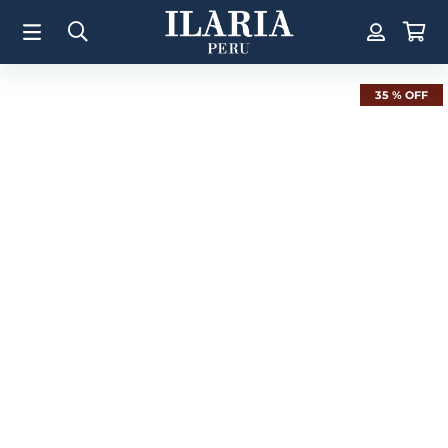
TÉRMINOS MÁS BUSCADOS
1
.
Aretes
2
.
Pulsera
35 %
OFF
3
.
Collar
4
.
Anillos
5
.
Perla
6
.
Pulsera Mujer
7
.
Anillo
8
.
Corazon
9
.
Cruz
10
.
Pulsera Hombre