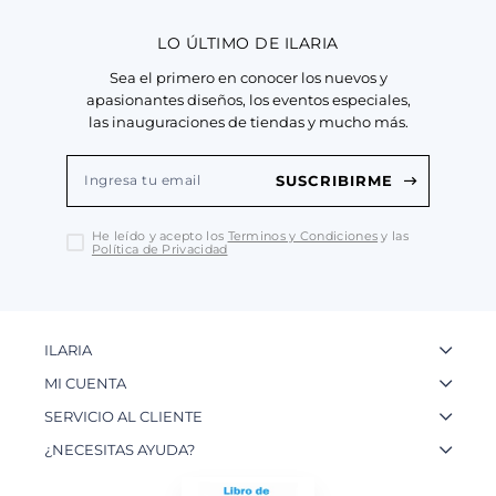
LO ÚLTIMO DE ILARIA
Sea el primero en conocer los nuevos y
apasionantes diseños, los eventos especiales,
las inauguraciones de tiendas y mucho más.
SUSCRIBIRME
He leído y acepto los
Terminos y Condiciones
y las
Política de Privacidad
ILARIA
La Marca
MI CUENTA
Nuestas Tiendas
Ingresa a tu Cuenta
SERVICIO AL CLIENTE
Nuestos Artesanos
Ver mis Pedidos
Preguntas Frecuentes
¿NECESITAS AYUDA?
Contacto
Crear una Cuenta
Políticas de Privacidad
WhatsApp: 954 180 609