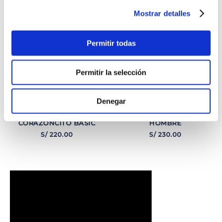
Mostrar detalles
Permitir todas
Permitir la selección
Denegar
PULSERA
PULSERA GEORGE
CORAZONCITO BASIC
HOMBRE
S/
220
.
00
S/
230
.
00