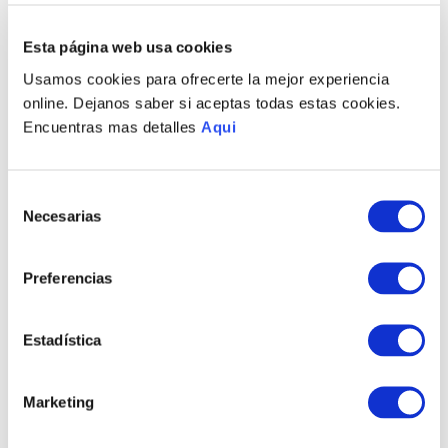
Esta página web usa cookies
PRODUCTOS RELACIONADOS
Usamos cookies para ofrecerte la mejor experiencia
online. Dejanos saber si aceptas todas estas cookies.
Encuentras mas detalles
Aqui
Selección
Necesarias
de
consentimiento
Preferencias
PULSERA OSIOS MD
PULSERA CORINTO
HOMBRE
Estadística
S/
350
.
00
S/
975
.
00
Marketing
TAMBIÉN PODRÍA
INTERESARTE