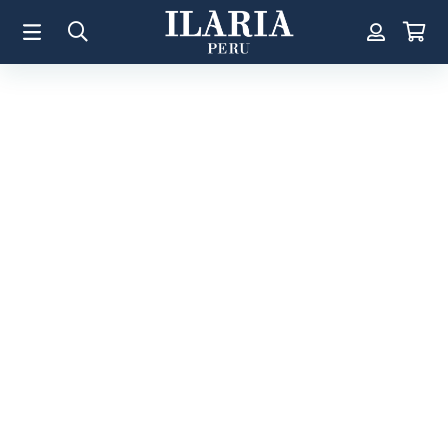
TÉRMINOS MÁS BUSCADOS
1
.
Aretes
2
.
Pulsera
3
.
Collar
4
.
Anillos
5
.
Pulsera Mujer
6
.
Perla
7
.
Cruz
8
.
Anillo
9
.
Corazon
10
.
Pulsera Hombre