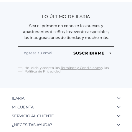
LO ÚLTIMO DE ILARIA
Sea el primero en conocer los nuevos y
apasionantes diseños, los eventos especiales,
las inauguraciones de tiendas y mucho más.
SUSCRIBIRME
He leído y acepto los
Terminos y Condiciones
y las
Política de Privacidad
ILARIA
La Marca
MI CUENTA
Nuestas Tiendas
Ingresa a tu Cuenta
SERVICIO AL CLIENTE
Nuestos Artesanos
Ver mis Pedidos
Preguntas Frecuentes
¿NECESITAS AYUDA?
Contacto
Crear una Cuenta