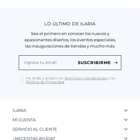
LO ÚLTIMO DE ILARIA
Sea el primero en conocer los nuevos y
apasionantes diseños, los eventos especiales,
las inauguraciones de tiendas y mucho más.
SUSCRIBIRME
He leído y acepto los
Terminos y Condiciones
y las
Política de Privacidad
ILARIA
La Marca
MI CUENTA
Nuestas Tiendas
Ingresa a tu Cuenta
SERVICIO AL CLIENTE
Nuestos Artesanos
Ver mis Pedidos
Preguntas Frecuentes
¿NECESITAS AYUDA?