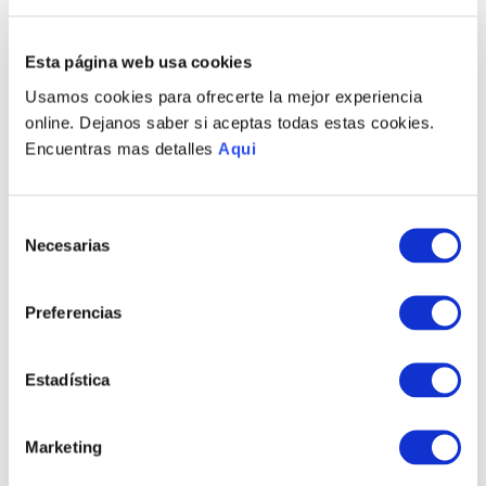
Recojo en tienda gratis
Esta página web usa cookies
PRODUCTOS RELACIONADOS
Usamos cookies para ofrecerte la mejor experiencia
online. Dejanos saber si aceptas todas estas cookies.
Encuentras mas detalles
Aqui
Selección
Necesarias
de
consentimiento
Preferencias
PULSERA NAXOS
ANILLO ATHOS
Estadística
HOMBRE
S/
530
.
00
S/
1140
.
00
Marketing
TAMBIÉN PODRÍA