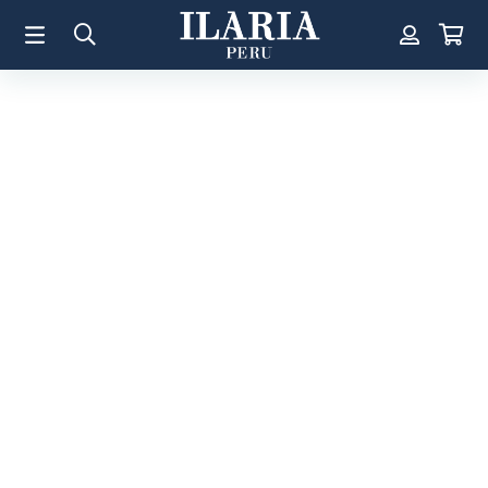
TÉRMINOS MÁS BUSCADOS
1
.
Aretes
2
.
Pulsera
3
.
Collar
4
.
Anillos
5
.
Pulsera Mujer
6
.
Perla
7
.
Cruz
8
.
Anillo
9
.
Corazon
10
.
Pulsera Hombre