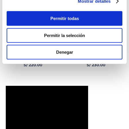
Mostrar detalles
Permitir todas
Permitir la selección
Denegar
PULSERA
PULSERA GEORGE
CORAZONCITO BASIC
HOMBRE
S/
220
.
00
S/
230
.
00