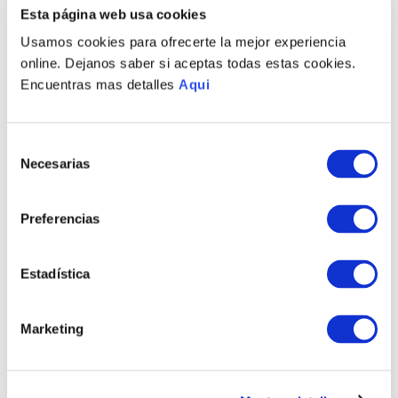
Esta página web usa cookies
Usamos cookies para ofrecerte la mejor experiencia
online. Dejanos saber si aceptas todas estas cookies.
Encuentras mas detalles
Aqui
Selección
Necesarias
de
consentimiento
Preferencias
PULSERA AMERIGO MD
PULSERA ANTONIO LG
HOMBRE
HOMBRE
S/
845
.
00
S/
1045
.
00
Estadística
TAMBIÉN PODRÍA
Marketing
INTERESARTE