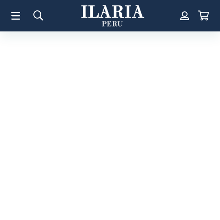
TÉRMINOS MÁS BUSCADOS
1
.
Aretes
2
.
Pulsera
3
.
Collar
4
.
Anillos
5
.
Pulsera Mujer
6
.
Perla
7
.
Cruz
8
.
Anillo
9
.
Corazon
10
.
Pulsera Hombre