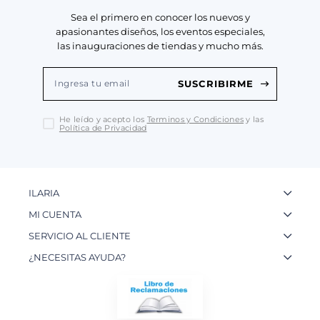
Sea el primero en conocer los nuevos y
apasionantes diseños, los eventos especiales,
las inauguraciones de tiendas y mucho más.
SUSCRIBIRME
He leído y acepto los
Terminos y Condiciones
y las
Política de Privacidad
ILARIA
La Marca
MI CUENTA
Nuestas Tiendas
Ingresa a tu Cuenta
SERVICIO AL CLIENTE
Nuestos Artesanos
Ver mis Pedidos
Preguntas Frecuentes
¿NECESITAS AYUDA?
Contacto
Crear una Cuenta
Políticas de Privacidad
WhatsApp: 954 180 609
Trabaja con nosotros
Recupera tu Contraseña
Políticas de Cookies
Email:
info@ilariainternational.com
Términos y Condiciones