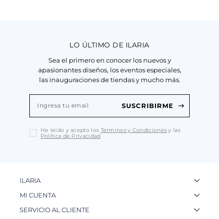
LO ÚLTIMO DE ILARIA
Sea el primero en conocer los nuevos y
apasionantes diseños, los eventos especiales,
las inauguraciones de tiendas y mucho más.
SUSCRIBIRME
He leído y acepto los
Terminos y Condiciones
y las
Política de Privacidad
ILARIA
La Marca
MI CUENTA
Nuestas Tiendas
Ingresa a tu Cuenta
SERVICIO AL CLIENTE