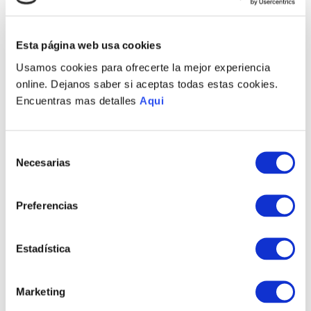
Envíos a Lima y Provincia
Recojo en tienda gratis
Esta página web usa cookies
Usamos cookies para ofrecerte la mejor experiencia
PRODUCTOS RELACIONADOS
online. Dejanos saber si aceptas todas estas cookies.
Encuentras mas detalles
Aqui
Selección
Necesarias
de
consentimiento
Preferencias
Estadística
ANILLO ANA BASIC
ARETES ANA BASIC
S/
195
.
00
S/
370
.
00
Marketing