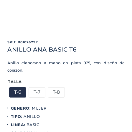
SKU
:
B01026797
ANILLO ANA BASIC T6
Anillo elaborado a mano en plata 925, con diseño de
corazón.
TALLA
T-6
T-7
T-8
GENERO
:
MUJER
TIPO
:
ANILLO
LINEA
:
BASIC