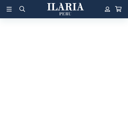
TÉRMINOS MÁS BUSCADOS
1
.
Aretes
2
.
Pulsera
3
.
Collar
4
.
Anillos
5
.
Pulsera Mujer
6
.
Perla
7
.
Cruz
8
.
Anillo
9
.
Corazon
10
.
Pulsera Hombre