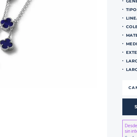
GEN
TIPO
LINE
COL
MAT
MEDI
EXT
LAR
LAR
CA