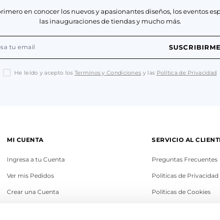
primero en conocer los nuevos y apasionantes diseños, los eventos esp
las inauguraciones de tiendas y mucho más.
SUSCRIBIRM
He leído y acepto los
Terminos y Condiciones
y las
Política de Privacidad
MI CUENTA
SERVICIO AL CLIENT
Ingresa a tu Cuenta
Preguntas Frecuentes
Ver mis Pedidos
Políticas de Privacidad
Crear una Cuenta
Políticas de Cookies
Recupera tu Contraseña
Términos y Condicione