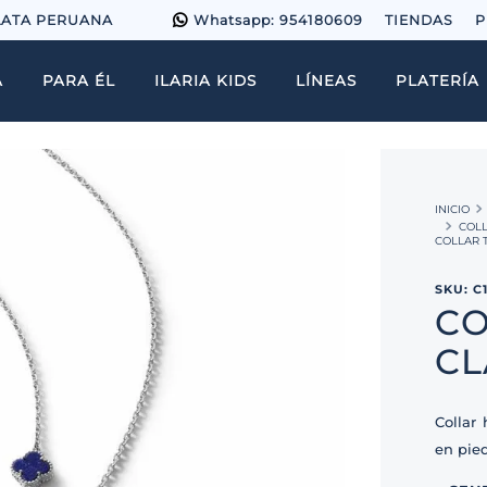
LATA PERUANA
Whatsapp: 954180609
TIENDAS
P
A
PARA ÉL
ILARIA KIDS
LÍNEAS
PLATERÍA
COLL
COLLAR 
SKU
:
C
CO
CL
Collar
en pied