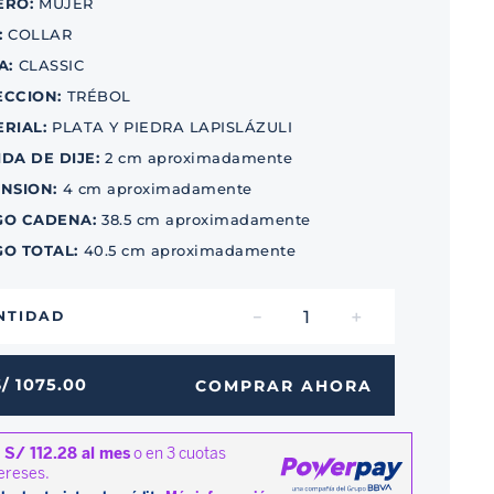
ERO
:
MUJER
:
COLLAR
A
:
CLASSIC
ECCION
:
TRÉBOL
ERIAL
:
PLATA Y PIEDRA LAPISLÁZULI
DA DE DIJE
:
2 cm aproximadamente
ENSION
:
4 cm aproximadamente
GO CADENA
:
38.5 cm aproximadamente
GO TOTAL
:
40.5 cm aproximadamente
－
＋
NTIDAD
S/
1075
.
00
COMPRAR AHORA