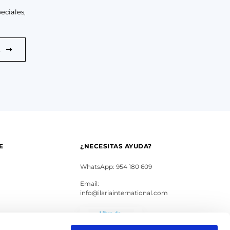
eciales,
E
E
¿NECESITAS AYUDA?
WhatsApp: 954 180 609
Email:
info@ilariainternational.com
s