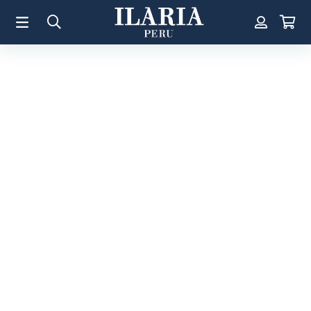
TÉRMINOS MÁS BUSCADOS
1
.
Aretes
2
.
Pulsera
3
.
Collar
4
.
Anillos
5
.
Perla
6
.
Pulsera Mujer
7
.
Anillo
8
.
Cruz
9
.
Corazon
10
.
Argollas