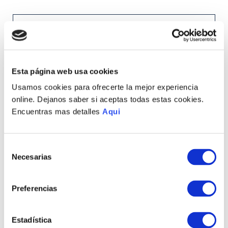
－
＋
CANTIDAD
S/
575
.
00
COMPRAR AHORA
Esta página web usa cookies
Usamos cookies para ofrecerte la mejor experiencia
online. Dejanos saber si aceptas todas estas cookies.
Encuentras mas detalles
Aqui
Selección
MEDIOS DE PAGO DISPONIBLES
Necesarias
de
consentimiento
Preferencias
Envíos a Lima y Provincia
Recojo en tienda gratis
Estadística