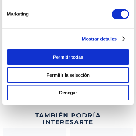
PRODUCTOS RELACIONADOS
Marketing
Mostrar detalles
Permitir todas
Permitir la selección
PULSERA PRINCIPESSA
PULSERA LIBERTA
MISS
MISS
Denegar
S/
590
.
00
S/
575
.
00
TAMBIÉN PODRÍA
INTERESARTE