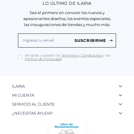
LO ÚLTIMO DE ILARIA
Sea el primero en conocer los nuevos y
apasionantes diseños, los eventos especiales,
las inauguraciones de tiendas y mucho más.
SUSCRIBIRME
He leído y acepto los
Terminos y Condiciones
y las
Política de Privacidad
ILARIA
La Marca
MI CUENTA
Nuestas Tiendas
Ingresa a tu Cuenta
SERVICIO AL CLIENTE
Nuestos Artesanos
Ver mis Pedidos
Preguntas Frecuentes
¿NECESITAS AYUDA?
Contacto
Crear una Cuenta
Políticas de Privacidad
WhatsApp: 954 180 609
Trabaja con nosotros
Recupera tu Contraseña
Políticas de Cookies
Email:
info@ilariainternational.com