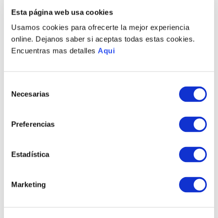
PRODUCTOS RELACIONADOS
Esta página web usa cookies
Usamos cookies para ofrecerte la mejor experiencia
online. Dejanos saber si aceptas todas estas cookies.
Encuentras mas detalles
Aqui
Selección
Necesarias
de
consentimiento
Preferencias
PULSERA FRANCESCO
COLLAR FRANCESCO
HOMBRE
HOMBRE
S/
325
.
00
S/
675
.
00
Estadística
TAMBIÉN PODRÍA
Marketing
INTERESARTE