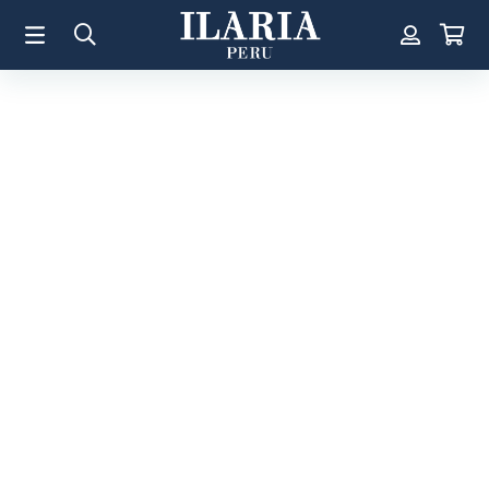
TÉRMINOS MÁS BUSCADOS
1
.
Aretes
2
.
Pulsera
3
.
Collar
4
.
Anillos
5
.
Perla
6
.
Pulsera Mujer
7
.
Anillo
8
.
Corazon
9
.
Pulsera Hombre
10
.
Cruz