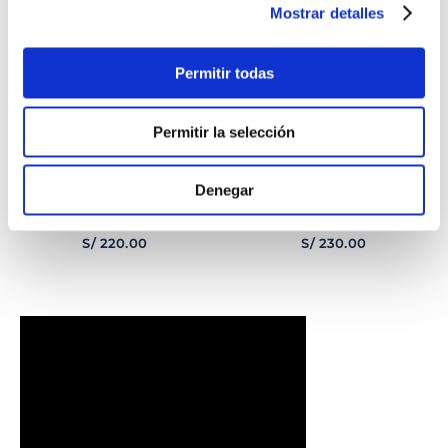
Mostrar detalles
Permitir todas
Permitir la selección
Denegar
PULSERA
PULSERA GEORGE
CORAZONCITO BASIC
HOMBRE
S/
220
.
00
S/
230
.
00