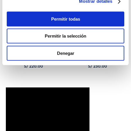
Mostrar detalles
Permitir todas
Permitir la selección
Denegar
PULSERA
PULSERA GEORGE
CORAZONCITO BASIC
HOMBRE
S/
220
.
00
S/
230
.
00