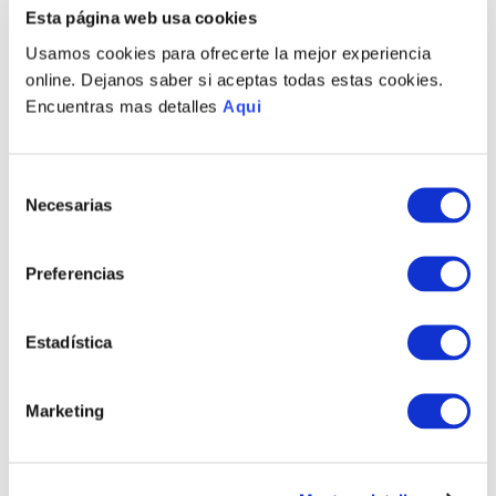
PRODUCTOS RELACIONADOS
Esta página web usa cookies
Usamos cookies para ofrecerte la mejor experiencia
online. Dejanos saber si aceptas todas estas cookies.
Encuentras mas detalles
Aqui
Selección
Necesarias
de
consentimiento
Preferencias
PULSERA FAITH HIJA
PULSERA FAITH MAMÁ
S/
235
.
00
S/
305
.
00
Estadística
TAMBIÉN PODRÍA
Marketing
INTERESARTE