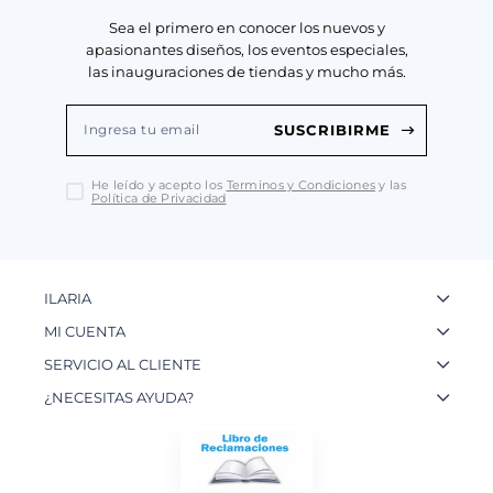
Sea el primero en conocer los nuevos y
apasionantes diseños, los eventos especiales,
las inauguraciones de tiendas y mucho más.
SUSCRIBIRME
He leído y acepto los
Terminos y Condiciones
y las
Política de Privacidad
ILARIA
La Marca
MI CUENTA
Nuestas Tiendas
Ingresa a tu Cuenta
SERVICIO AL CLIENTE
Nuestos Artesanos
Ver mis Pedidos
Preguntas Frecuentes
¿NECESITAS AYUDA?
Contacto
Crear una Cuenta
Políticas de Privacidad
WhatsApp: 954 180 609
Trabaja con nosotros
Recupera tu Contraseña
Políticas de Cookies
Email:
info@ilariainternational.com
Términos y Condiciones