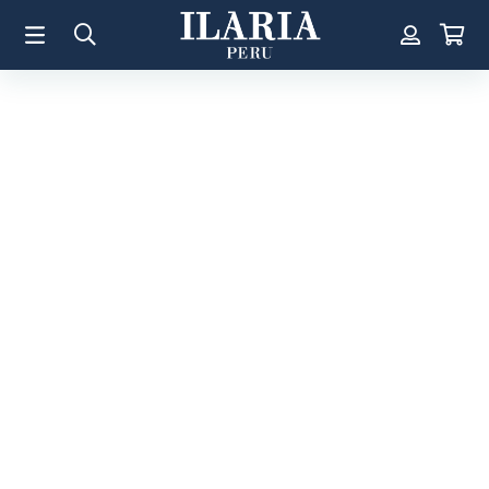
TÉRMINOS MÁS BUSCADOS
1
.
Aretes
2
.
Pulsera
3
.
Collar
4
.
Anillos
5
.
Pulsera Mujer
6
.
Perla
7
.
Cruz
8
.
Anillo
9
.
Corazon
10
.
Pulsera Hombre