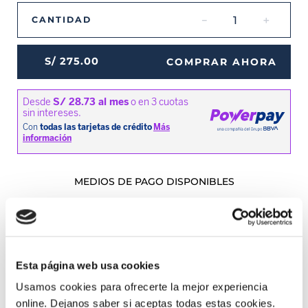
－
＋
CANTIDAD
S/
275
.
00
COMPRAR AHORA
MEDIOS DE PAGO DISPONIBLES
Envíos a Lima y Provincia
Recojo en tienda gratis
Esta página web usa cookies
Usamos cookies para ofrecerte la mejor experiencia
PRODUCTOS RELACIONADOS
online. Dejanos saber si aceptas todas estas cookies.