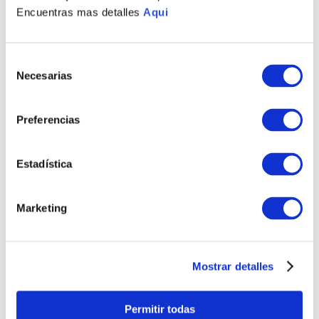
Encuentras mas detalles
Aqui
Selección
Necesarias
de
consentimiento
Preferencias
Estadística
ARETES BLUME BASIC
PULSERA BLUME
BASIC
S/
275
.
00
Marketing
S/
1155
.
00
TAMBIÉN PODRÍA
INTERESARTE
Mostrar detalles
Permitir todas