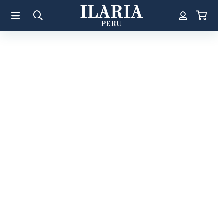
TÉRMINOS MÁS BUSCADOS
1
.
Aretes
2
.
Pulsera
3
.
Collar
4
.
Anillos
5
.
Pulsera Mujer
6
.
Perla
7
.
Cruz
8
.
Anillo
9
.
Corazon
10
.
Pulsera Hombre