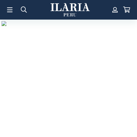
TÉRMINOS MÁS BUSCADOS
1
.
Aretes
2
.
Pulsera
3
.
Collar
4
.
Anillos
5
.
Pulsera Mujer
6
.
Cruz
7
.
Perla
8
.
Corazon
9
.
Pulsera Hombre
10
.
Anillo