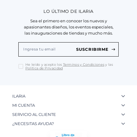
LO ÚLTIMO DE ILARIA
Sea el primero en conocer los nuevos y
apasionantes diseños, los eventos especiales,
las inauguraciones de tiendas y mucho más.
SUSCRIBIRME
He leído y acepto los
Terminos y Condiciones
y las
Política de Privacidad
ILARIA
La Marca
MI CUENTA
Nuestas Tiendas
Ingresa a tu Cuenta
SERVICIO AL CLIENTE
Nuestos Artesanos
Ver mis Pedidos
Preguntas Frecuentes
¿NECESITAS AYUDA?
Contacto
Crear una Cuenta
Políticas de Privacidad
WhatsApp: 954 180 609