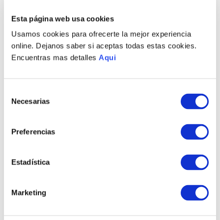
PRODUCTOS RELACIONADOS
Esta página web usa cookies
Usamos cookies para ofrecerte la mejor experiencia
online. Dejanos saber si aceptas todas estas cookies.
Encuentras mas detalles
Aqui
Selección
Necesarias
de
consentimiento
Preferencias
PULSERA NANTES
ARETES NANTES
COLGANTES
S/
650
.
00
Estadística
S/
490
.
00
Marketing
TAMBIÉN PODRÍA
INTERESARTE