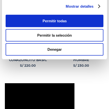
Mostrar detalles
Permitir todas
Permitir la selección
Denegar
PULSERA
PULSERA GEORGE
CORAZONCITO BASIC
HOMBRE
S/
220
.
00
S/
230
.
00