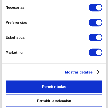
Selección
Necesarias
de
TAMBIÉN PODRÍA
consentimiento
INTERESARTE
Preferencias
Estadística
Marketing
Mostrar detalles
PULSERA
PULSERA GEORGE
CORAZONCITO BASIC
HOMBRE
Permitir todas
S/
220
.
00
S/
230
.
00
Permitir la selección