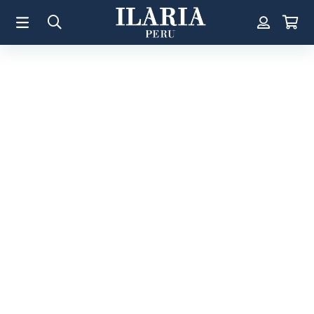
TÉRMINOS MÁS BUSCADOS
1
.
Aretes
2
.
Pulsera
3
.
Collar
4
.
Anillos
5
.
Perla
6
.
Pulsera Mujer
7
.
Anillo
8
.
Corazon
9
.
Pulsera Hombre
10
.
Cruz