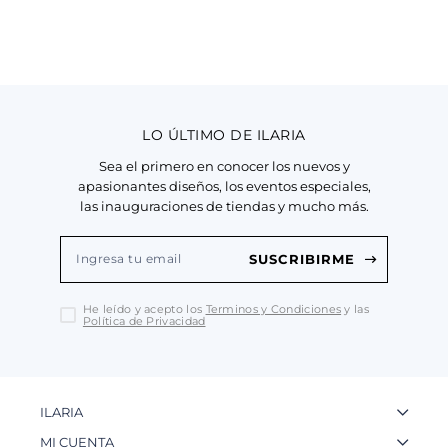
LO ÚLTIMO DE ILARIA
Sea el primero en conocer los nuevos y
apasionantes diseños, los eventos especiales,
las inauguraciones de tiendas y mucho más.
SUSCRIBIRME
He leído y acepto los
Terminos y Condiciones
y las
Política de Privacidad
ILARIA
La Marca
MI CUENTA