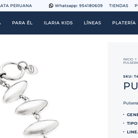
LATA PERUANA
Whatsapp: 954180609
TIENDAS
P
A
PARA ÉL
ILARIA KIDS
LÍNEAS
PLATERÍA
PULSERA
SKU
:
T
PU
Pulser
GEN
TIPO
LINE