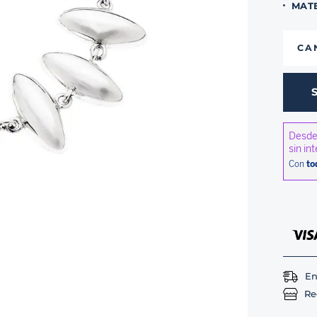
MAT
CA
En
Re