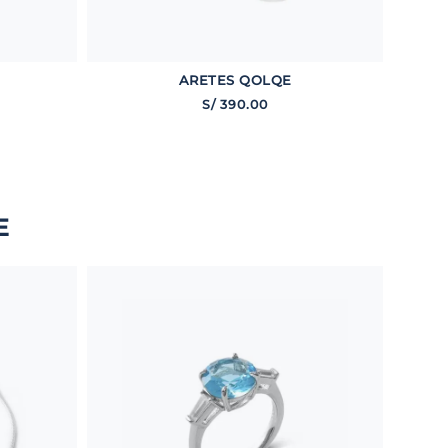
ARETES QOLQE
S/
390
.
00
E