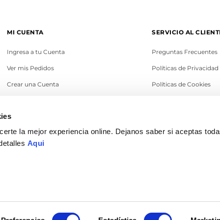
MI CUENTA
SERVICIO AL CLIENT
Ingresa a tu Cuenta
Preguntas Frecuentes
Ver mis Pedidos
Políticas de Privacidad
Crear una Cuenta
Políticas de Cookies
Recupera tu Contraseña
Términos y Condicione
ies
Política de Cambios
erte la mejor experiencia online. Dejanos saber si aceptas tod
Legales
detalles
Aqui
© 2022 Ilaría Perú. Todos los derechos reservados